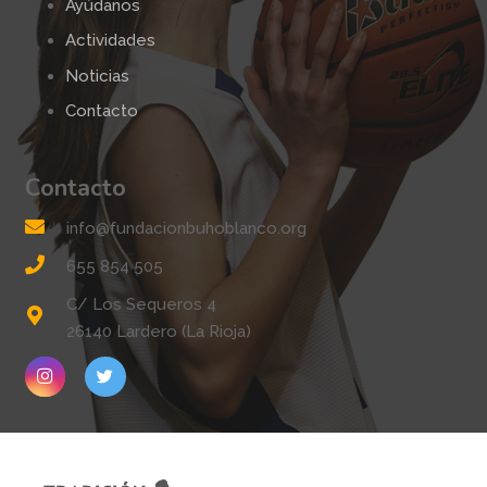
Ayúdanos
Actividades
Noticias
Contacto
Contacto
info@fundacionbuhoblanco.org
655 854 505
C/ Los Sequeros 4
26140 Lardero (La Rioja)