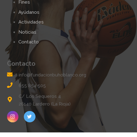
Fines
Ayúdanos
Actividades
Noticias
Contacto
Contacto
info@fundacionbuhoblanco.org
655 854 505
C/ Los Sequeros 4
26140 Lardero (La Rioja)