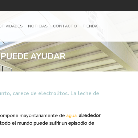
CTIVIDADES
NOTICIAS
CONTACTO
TIENDA
E PUEDE AYUDAR
to, carece de electrolitos. La leche de
e compone mayoritariamente de
agua
,
alrededor
todo el mundo puede sufrir un episodio de