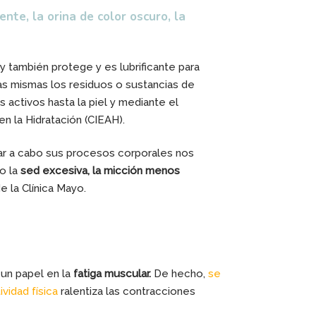
te, la orina de color oscuro, la
y también protege y es lubrificante para
 las mismas los residuos o sustancias de
s activos hasta la piel y mediante el
n la Hidratación (CIEAH).
evar a cabo sus procesos corporales nos
o la
sed excesiva, la micción menos
 la Clínica Mayo.
 un papel en la
fatiga muscular.
De hecho,
se
ividad física
ralentiza las contracciones