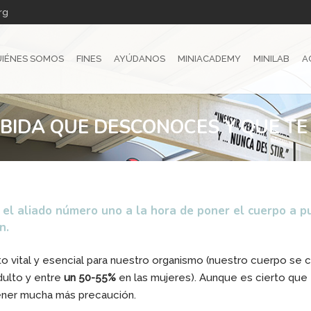
rg
IÉNES SOMOS
FINES
AYÚDANOS
MINIACADEMY
MINILAB
A
EBIDA QUE DESCONOCES Y QUE T
l aliado número uno a la hora de poner el cuerpo a pun
n.
to vital y esencial para nuestro organismo (nuestro cuerpo s
ulto y entre
un 50-55%
en las mujeres). Aunque es cierto que
tener mucha más precaución.