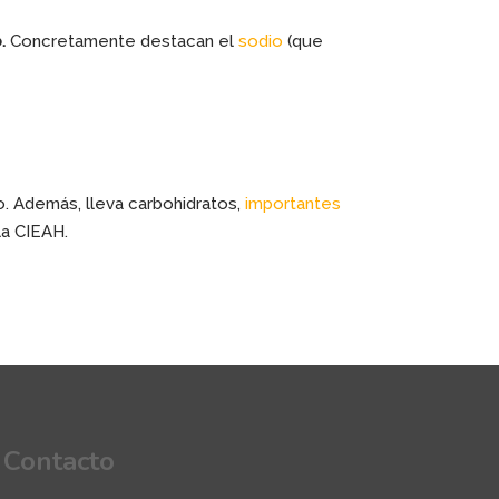
o.
Concretamente destacan el
sodio
(que
o. Además, lleva carbohidratos,
importantes
la CIEAH.
Contacto