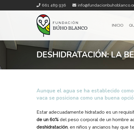
661 489 936
info@fundacionbuhoblanco.o
INICIO
QU
DESHIDRATACIÓN: LA B
Aunque el agua se ha establecido como e
vaca se posiciona como una buena opció
Estar adecuadamente hidratado es un requisi
de un 60%
del peso corporal de un hombre ad
deshidratación
, en niños y ancianos hay que 