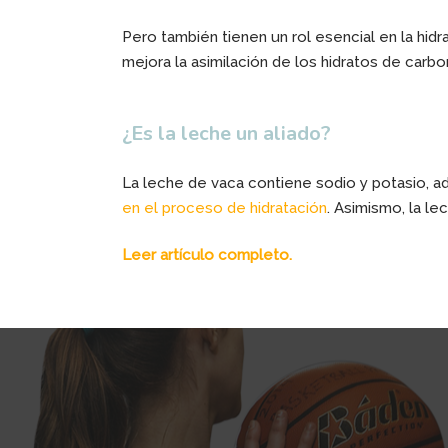
Pero también tienen un rol esencial en la hid
mejora la asimilación de los hidratos de carbo
¿Es la leche un aliado?
La leche de vaca contiene sodio y potasio, ad
en el proceso de hidratación
. Asimismo, la l
Leer artículo completo.