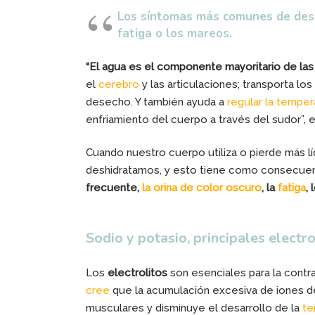
Los síntomas más comunes de deshi
fatiga o los mareos.
“El agua es el componente mayoritario de las
el
cerebro
y las articulaciones; transporta lo
desecho. Y también ayuda a
regular la temper
enfriamiento del cuerpo a través del sudor”, 
Cuando nuestro cuerpo utiliza o pierde más lí
deshidratamos, y esto tiene como consecuen
frecuente,
la orina de color oscuro
, la
fatiga
,
Sodio y potasio, principales electr
Los
electrolitos
son esenciales para la contr
cree
que la acumulación excesiva de iones 
musculares y disminuye el desarrollo de la
te