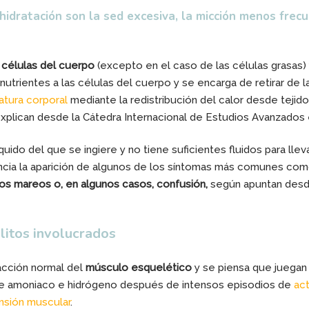
dratación son la sed excesiva, la micción menos frecuen
 células del cuerpo
(excepto en el caso de las células grasas) 
s nutrientes a las células del cuerpo y se encarga de retirar de
atura corporal
mediante la redistribución del calor desde tejido
explican desde la Cátedra Internacional de Estudios Avanzados e
quido del que se ingiere y no tiene suficientes fluidos para ll
cia la aparición de algunos de los síntomas más comunes com
 los mareos o, en algunos casos, confusión,
según apuntan desde
olitos involucrados
acción normal del
músculo esquelético
y se piensa que juegan
de amoniaco e hidrógeno después de intensos episodios de
act
nsión muscular
.